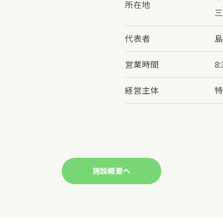
所在地
三
代表者
島
営業時間
8:
経営主体
特
施設概要へ