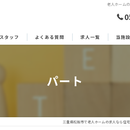
老人ホームの
0
スタッフ
よくある質問
求人一覧
当施
訪問介
デイサ
パート
看護師
正社員
パート
三重県松阪市で老人ホームの求人なら住宅